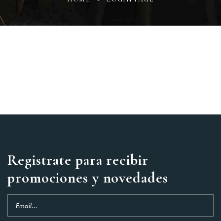
Login
Sign in to your hotel
account!
USERNAME
*
PASSWORD
*
Registrate para recibir
Remember me
Forget password?
promociones y novedades
LOGIN
You not registered?
Create
an account