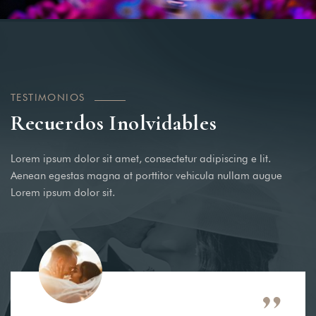
Login
Sign in to your hotel
account!
TESTIMONIOS
USERNAME
*
Recuerdos Inolvidables
PASSWORD
*
Lorem ipsum dolor sit amet, consectetur adipiscing e lit.
Aenean egestas magna at porttitor vehicula nullam augue
Lorem ipsum dolor sit.
Remember me
Forget password?
LOGIN
You not registered?
Create
an account