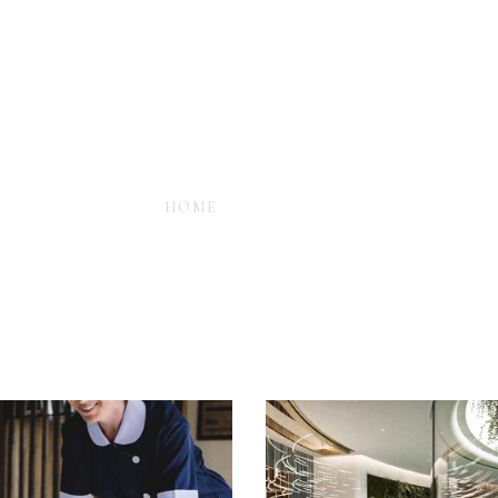
- DISCOVER CARMELINA THROUGH PICTURES 
in
HOME
GALLERY
your hotel account!
What do you get
E
*
Lorem ipsum dolor sit amet, in nam deniqu
dictas omnesque duo et. Novum dignissim co
consequat persequeris usu
D
*
CANCEL THE ROOM RIGHT 
EXCLUSIVE OFFER FOR MEM
ber me
Forget password?
IN-DEPTH EXAMINATION OF
LOGIN