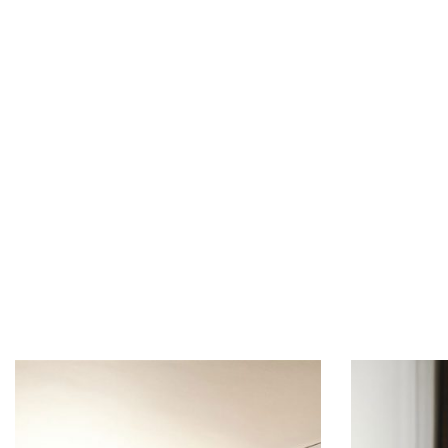
Log
Sign in to 
USERNAM
PASSWOR
Remem