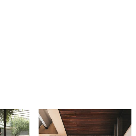
-
 as a member?
e suavitate repudiandae, homero
nsectetuer ei mel. Ne patrioque
IN MY ACCOUNT
BERS
 TIME INFORMATION