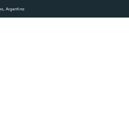
s, Argentina
ones
Galeria
Promociones
Agencias
Otr
Gallery