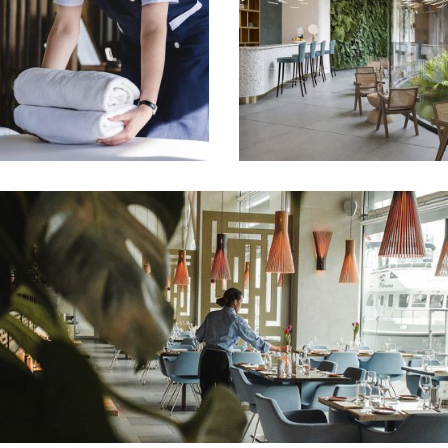
istered?
Create an account