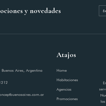
mociones y novedades
Atajos
 Buenos Aires, Argentina
Home
Habitaciones
1212
E
serv
Agencias
onceptbuenosaires.com.ar
Nue
Promociones
las