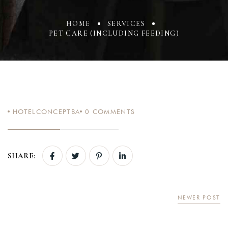
HOME
SERVICES
PET CARE (INCLUDING FEEDING)
Login
Sign in to your hotel
account!
HOTELCONCEPTBA
0
COMMENTS
USERNAME
*
SHARE:
PASSWORD
*
Remember me
NEWER POST
Forget password?
LOGIN