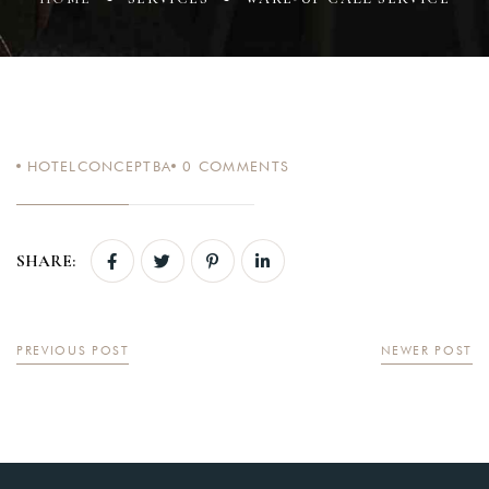
Login
HOTELCONCEPTBA
0
COMMENTS
Sign in to your hotel
account!
USERNAME
*
SHARE:
PASSWORD
*
PREVIOUS POST
NEWER POST
Remember me
Forget password?
LOGIN