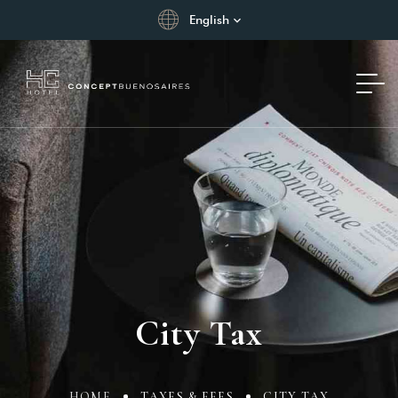
English
City Tax
HOME
TAXES & FEES
CITY TAX