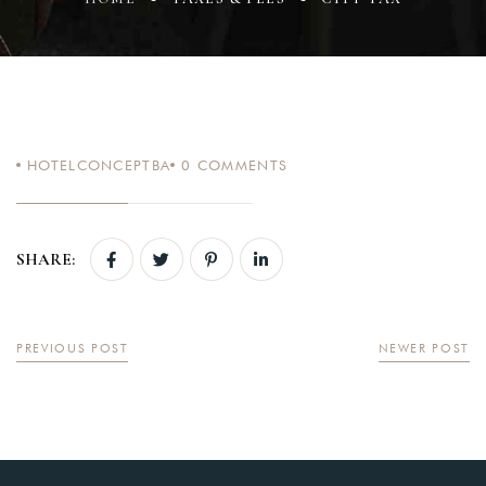
Login
HOTELCONCEPTBA
0
COMMENTS
Sign in to your hotel
account!
USERNAME
*
SHARE:
PASSWORD
*
PREVIOUS POST
NEWER POST
Remember me
Forget password?
LOGIN